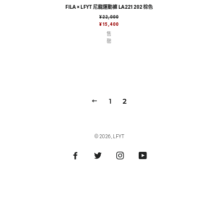
FILA × LFYT 尼龍運動褲 LA221202 棕色
售價
¥22,000
¥15,400
售
罄
上
1
2
一
頁
© 2026,
LFYT