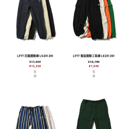
LFYT 尼龍運動褲 LS231201
LFYT 寬版運動工裝褲 LE231201
售價
售價
¥17,600
¥10,780
¥12,320
¥7,546
售
售
罄
罄