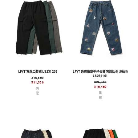
LFYT 寬鬆工裝褲 LS231203
LFYT 通體徽章牛仔長褲 寬鬆版型 淺藍色
LS231101
售價
¥16,500
售價
¥26,400
¥11,550
¥18,480
售
售
罄
罄