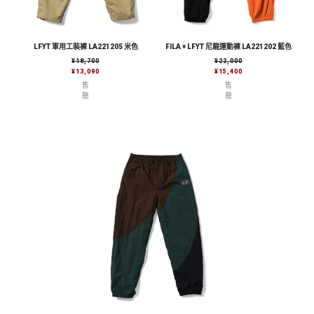
LFYT 軍用工裝褲 LA221205 米色
FILA × LFYT 尼龍運動褲 LA221202 藍色
售價
售價
¥18,700
¥22,000
¥13,090
¥15,400
售
售
罄
罄