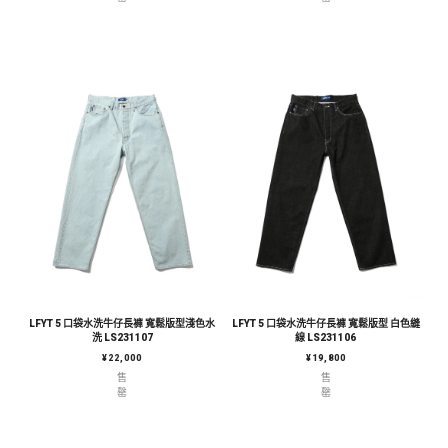
LFYT 5 口袋水洗牛仔長褲 寬鬆版型淺色水
LFYT 5 口袋水洗牛仔長褲 寬鬆版型 白色縫
洗 LS231107
線 LS231106
定價
定價
¥22,000
¥19,800
售
售
罄
罄