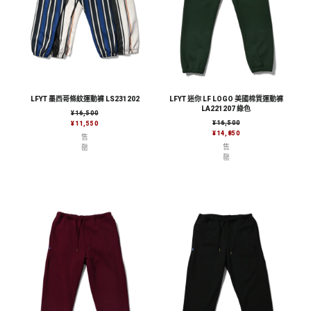
LFYT 墨西哥條紋運動褲 LS231202
LFYT 迷你 LF LOGO 美國棉質運動褲
LA221207 綠色
售價
¥16,500
售價
¥16,500
¥11,550
¥14,850
售
售
罄
罄