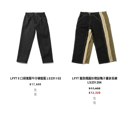
LFYT 5 口袋寬鬆牛仔褲靛藍 LS231102
LFYT 舊款橢圓形標誌鴨子畫家長褲
LS231204
定價
¥17,600
售價
¥17,600
售
¥12,320
罄
售
罄