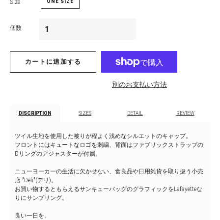
Size
ONE SIZE
個数
カートに追加する
別のお支払い方法
DISCRIPTION
SIZES
DETAIL
REVIEW
ツイル生地を使用した被りが程よく浅めなシルエットのキャップ。
フロントにはキュートなロゴを刺繍、背面はファブリックストラップの
Dリングのアジャスターが付属。
ニューヨーカーの生活に欠かせない、食良品や日用雑貨を取り扱う小売
店 "Deli"(デリ)。
お買い物するともらえるサンキューバッグのグラフィックをLafayetteな
りにサンプリング。
良い一日を。