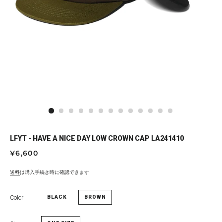
LFYT - HAVE A NICE DAY LOW CROWN CAP LA241410
通
セ
¥6,600
常
ー
価
ル
送料
は購入手続き時に確認できます
格
価
格
Color
BLACK
BROWN