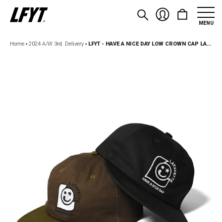
MENU
Home
›
2024 A/W 3rd. Delivery
›
LFYT - HAVE A NICE DAY LOW CROWN CAP LA241410