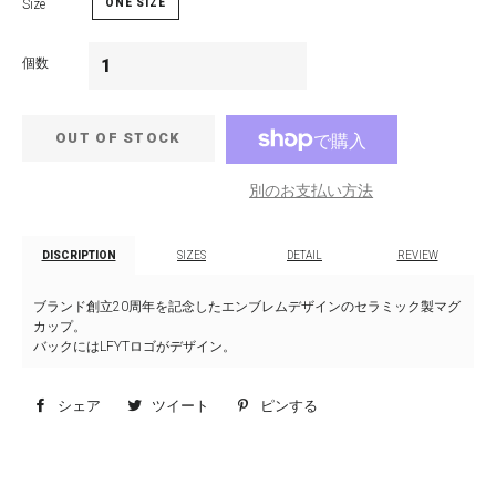
Size
ONE SIZE
個数
OUT OF STOCK
別のお支払い方法
DISCRIPTION
SIZES
DETAIL
REVIEW
ブランド創立20周年を記念したエンブレムデザインのセラミック製マグ
カップ。
バックにはLFYTロゴがデザイン。
シェア
Facebook
ツイート
Twitter
ピンする
Pinterest
で
に
で
シ
投
ピ