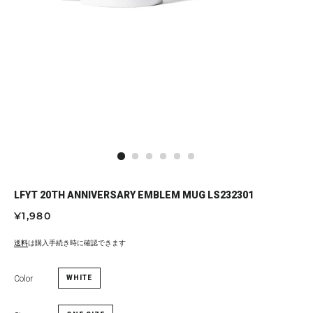
LFYT 20TH ANNIVERSARY EMBLEM MUG LS232301
通
セ
¥1,980
常
ー
価
ル
送料
は購入手続き時に確認できます
格
価
格
Color
WHITE