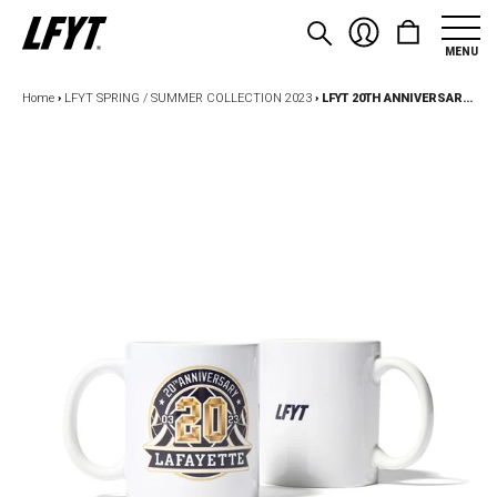
MENU
Home
›
LFYT SPRING / SUMMER COLLECTION 2023
›
LFYT 20TH ANNIVERSARY EMBLEM MUG LS232301