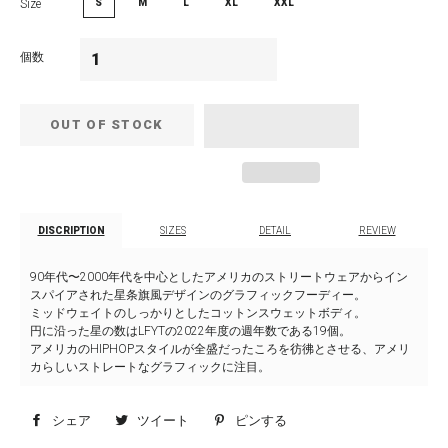
Size
S
M
L
XL
XXL
個数
OUT OF STOCK
DISCRIPTION
SIZES
DETAIL
REVIEW
90年代〜2000年代を中心としたアメリカのストリートウェアからイン
スパイアされた星条旗風デザインのグラフィックフーディー。
ミッドウェイトのしっかりとしたコットンスウェットボディ。
円に沿った星の数はLFYTの2022年度の週年数である19個。
アメリカのHIPHOPスタイルが全盛だったころを彷彿とさせる、アメリ
カらしいストレートなグラフィックに注目。
シェア
Facebook
ツイート
Twitter
ピンする
Pinterest