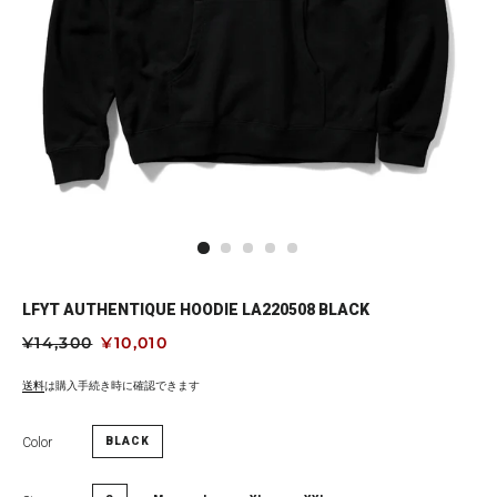
LFYT AUTHENTIQUE HOODIE LA220508 BLACK
通
¥14,300
セ
¥10,010
常
ー
価
ル
送料
は購入手続き時に確認できます
格
価
格
Color
BLACK