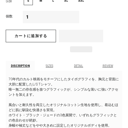
Size
S
M
L
XL
XXL
個数
カートに追加する
DISCRIPTION
SIZES
DETAIL
REVIEW
70年代のカルト映画をモチーフにしたタイポグラフィを、胸元と背面に
大胆に配置したL/S Tシャツ。
唯一無二の存在感を放つグラフィックが、シンプルな装いに強いアクセ
ントを加えます。
風合いと耐久性を両立したオリジナルコットン生地を使用し、着込むほ
どに肌に馴染む快適さを実現。
ホワイト・ブラック・ジェードの3色展開で、いずれもグラフィックと
の色合わせが絶妙。
身幅や袖丈などをやや大きめに設定したオリジナルボディを使用。