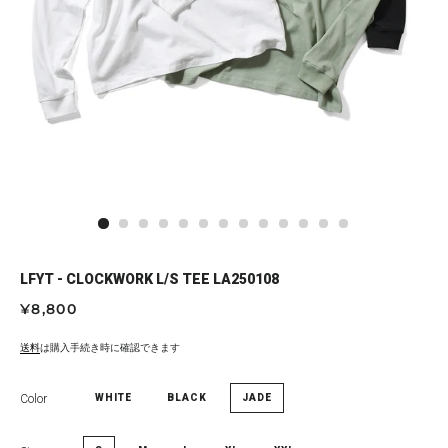
LFYT - CLOCKWORK L/S TEE LA250108
通
セ
¥8,800
常
ー
価
ル
送料
は購入手続き時に確認できます
格
価
格
Color
WHITE
BLACK
JADE