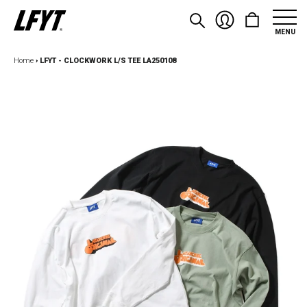
MENU
Home
›
LFYT - CLOCKWORK L/S TEE LA250108