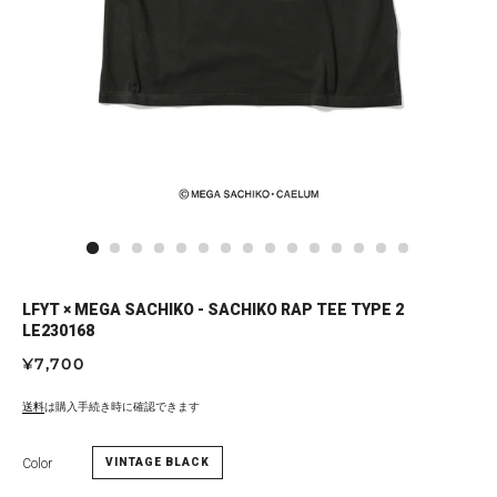
LFYT × MEGA SACHIKO - SACHIKO RAP TEE TYPE 2
LE230168
通
セ
¥7,700
常
ー
価
ル
送料
は購入手続き時に確認できます
格
価
格
Color
VINTAGE BLACK