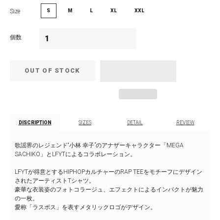
Size
S
M
L
XL
XXL
個数
OUT OF STOCK
DISCRIPTION
SIZES
DETAIL
REVIEW
歌謡界のレジェンド“⼩林 幸⼦”のアナザーキャラクター「MEGA
SACHIKO」とLFYTによるコラボレーション。
LFYTが得意とするHIPHOPカルチャーのRAP TEEをモチーフにデザイン
されたアーティストTシャツ。
豪華な衣装姿のフォトコラージュ、エフェクトによるインパクトが魅力
の一枚。
愛称「ラスボス」を表すメタリックロゴがデザイン。