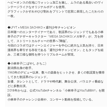
ヘビーオンスの生地にウォッシュ加工を施し、ムラのある風合いのヴィ
ンテージライクなオリジナルボディを使用。
グラフィックかすれやひび割れをプリントで忠実に表現したこだわりの
一枚。
◆LFYT × MEGA SACHIKO × 週刊少年チャンピオン
⽇本随⼀のエンターテイナーであり、歌謡界のレジェンドでもある⼩林
幸⼦のアナザーキャラクター「MEGA SACHIKO/メガ幸⼦」が、万を持
して、ストリートカルチャーの世界へ"降臨"。
今回のコラボではティーンエイジャーを中⼼に絶⼤な⼈気を誇り、⽇本
漫画界を牽引する存在である「週刊少年チャンピオン」ともタッグを組
み、三者三様な個性を持つトリプルネームが実現。
◆小林幸子(こばやし さちこ)
新潟県出身の歌手。
1963年のデビュー以来、数々の楽曲をヒットさせ、多くの歌謡賞を獲得
してきた歌謡界のレジェンド。
女優、タレントとして、ドラマや時代劇、舞台公演、バラエティ番組な
どに多数出演。
2018年からは、公式YouTubeチャンネル「小林幸子はYouTuBBA!!」を開
設。
小林幸子のチャレンジ企画や、コンサート動画を投稿している。