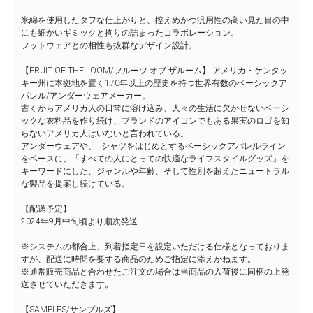
米綿を使用したタフな仕上がりと、控えめかつ汎用性の高い見た目の中
にも細かいギミックと拘りの詰まったコラボレーション。
フットウェアとの相性も抜群なデザイン設計。
【FRUIT OF THE LOOM/フルーツ オブ ザルーム】 アメリカ・ケンタッ
キー州に本拠地を置く170年以上の歴史を持つ世界有数のベーシックア
パレル/アンダーウェアメーカー。
古くからアメリカ人の日常に溶け込み、人々の生活に欠かせないベーシ
ックな衣料品を作り続け、ブランドのアイコンでもある果実のロゴを知
らないアメリカ人はいないと言われている。
アンダーウェアや、Tシャツをはじめとするベーシックアパレルライン
をベースに、「すべての人にとっての快適なライフスタイルグッズ」を
キーワードにした、ジャンルや年齢、そして性別を超えたニュートラル
な製品を提案し続けている。
【配送予定】
2024年9月中旬頃より順次発送
※システムの都合上、到着指定日を設定いただける仕様となっておりま
すが、配送に時間を要する商品のためご指定に添えかねます。
※通常販売商品と合わせたご注文の場合は当商品の入荷後に同梱の上発
送させていただきます。
【SAMPLES/サンプルズ】