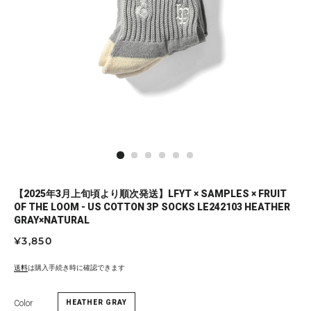
【2025年3月上旬頃より順次発送】LFYT × SAMPLES × FRUIT
OF THE LOOM - US COTTON 3P SOCKS LE242103 HEATHER
GRAY×NATURAL
通
セ
¥3,850
常
ー
価
ル
送料
は購入手続き時に確認できます
格
価
格
Color
HEATHER GRAY