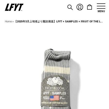
MENU
Home
›
【2025年3月上旬頃より順次発送】LFYT × SAMPLES × FRUIT OF THE LOOM - US COTTON 3P SOCKS LE242103 HEATHER GRAY×NATURAL