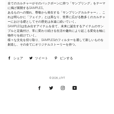
全てのカルチャーがそのバックボーンに持つ「サンプリング」をテーマ
に掲げ展開するSAMPLES。
あるものへの憧れ、尊敬から発生する「サンプリングカルチャー」、こ
れは明らかに「フェイク」とは異なり、世界に広がる数多くのカルチャ
ーにおける礎としてその歴史は永遠に続いていく。
SAMPLESは生み出すアイテムを全て、未来に誕生するアイテムのサン
プルと定義付け、常に変わり続ける生活や趣向により起こる変化を軸に
物作りを続けていく。
様々な文化を切り取り、SAMPLESのフィルターを通して新しいものを
創造し、その全てにオリジナルストーリーを持つ。
シェア
Facebook
ツイート
Twitter
ピンする
Pinterest
で
に
で
シ
投
ピ
© 2026,
LFYT
ェ
稿
ン
ア
す
す
す
る
る
る