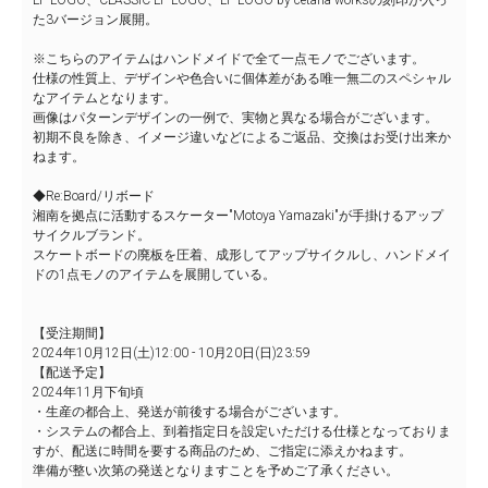
LF LOGO、CLASSIC LF LOGO、LF LOGO by cetana worksの刻印が入っ
た3バージョン展開。
※こちらのアイテムはハンドメイドで全て一点モノでございます。
仕様の性質上、デザインや色合いに個体差がある唯一無二のスペシャル
なアイテムとなります。
画像はパターンデザインの一例で、実物と異なる場合がございます。
初期不良を除き、イメージ違いなどによるご返品、交換はお受け出来か
ねます。
◆Re:Board/リボード
湘南を拠点に活動するスケーター"Motoya Yamazaki"が手掛けるアップ
サイクルブランド。
スケートボードの廃板を圧着、成形してアップサイクルし、ハンドメイ
ドの1点モノのアイテムを展開している。
【受注期間】
2024年10月12日(土)12:00 - 10月20日(日)23:59
【配送予定】
2024年11月下旬頃
・生産の都合上、発送が前後する場合がございます。
・システムの都合上、到着指定日を設定いただける仕様となっておりま
すが、配送に時間を要する商品のため、ご指定に添えかねます。
準備が整い次第の発送となりますことを予めご了承ください。