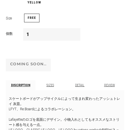
YELLOW
Size
FREE
個数
Coming soon..
COMING SOON..
DISCRIPTION
SIZES
DETAIL
REVIEW
スケートボードがアップサイクルによって生まれ変わったアッシュトレ
イ 灰皿。
LFYT、Re:Boardによるコラボレーション。
Lafayetteのロゴを底面にデザイン。小物入れとしてもオススメなストリ
ート感を与える一点。