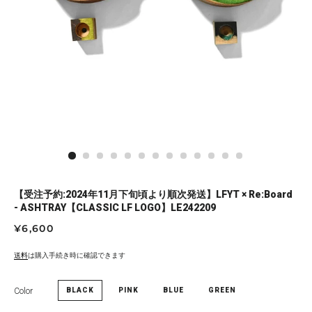
【受注予約:2024年11月下旬頃より順次発送】LFYT × Re:Board
- ASHTRAY【CLASSIC LF LOGO】LE242209
通
セ
¥6,600
常
ー
価
ル
送料
は購入手続き時に確認できます
格
価
格
Color
BLACK
PINK
BLUE
GREEN