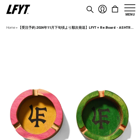
MENU
Home
›
【受注予約:2024年11月下旬頃より順次発送】LFYT × Re:Board - ASHTRAY【CLASSIC LF LOGO】LE242209