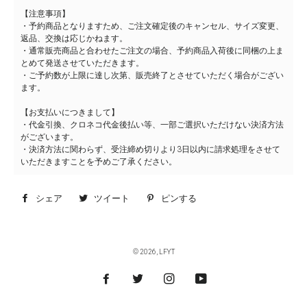
【注意事項】
・予約商品となりますため、ご注文確定後のキャンセル、サイズ変更、
返品、交換は応じかねます。
・通常販売商品と合わせたご注文の場合、予約商品入荷後に同梱の上ま
とめて発送させていただきます。
・ご予約数が上限に達し次第、販売終了とさせていただく場合がござい
ます。
【お支払いにつきまして】
・代金引換、クロネコ代金後払い等、一部ご選択いただけない決済方法
がございます。
・決済方法に関わらず、受注締め切りより3日以内に請求処理をさせて
いただきますことを予めご了承ください。
シェア
Facebook
ツイート
Twitter
ピンする
Pinterest
で
に
で
シ
投
ピ
© 2026,
LFYT
ェ
稿
ン
ア
す
す
す
る
る