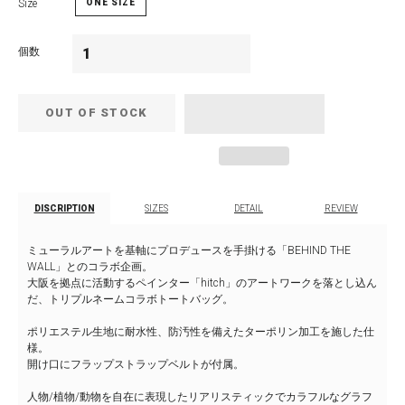
Size
ONE SIZE
個数
OUT OF STOCK
DISCRIPTION
SIZES
DETAIL
REVIEW
ミューラルアートを基軸にプロデュースを手掛ける「BEHIND THE
WALL」とのコラボ企画。
大阪を拠点に活動するペインター「hitch」のアートワークを落とし込ん
だ、トリプルネームコラボトートバッグ。
ポリエステル生地に耐水性、防汚性を備えたターポリン加工を施した仕
様。
開け口にフラップストラップベルトが付属。
人物/植物/動物を自在に表現したリアリスティックでカラフルなグラフ