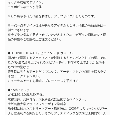
ィックを総柄でデザイン。
コラボピスネームが付属。
※野外展示された作品を解体し、アップサイクルしたものです。
※一点一点デザイン仕様が異なるアイテムとなり、掲載の商品画像は一
例でございます。
※全てランダムで発送させていただきますため、デザイン個体差など商
品の特性をご理解の上ご注文ください。
◆BEHIND THE WALL / ビハインド ザ ウォール
国内外で活躍するアーティストが対峙するキャンバスとしての壁、その
壁の表/裏で繰り広げられるエピソードや、制作する上でぶつかる気持
ちの中の壁など、
普段目に見えるアートだけではなく、アーティストの内面性を探るラジ
オ型トークチャンネル。
ミューラルアートを基軸にプロデュースを手掛ける。
◆hitch / ヒッチ
WHOLE9, SOULFLEX所属。
京都出身、兵庫育ち、大阪を拠点に活動するペインター。
大阪芸術大学グラフィックデザイン学科卒。
幼少期に触れたストリートアート原体験に、2007年よりキャンバスワー
クと壁画制作を開始した。そのリアリスティックな技術は圧倒的で、人