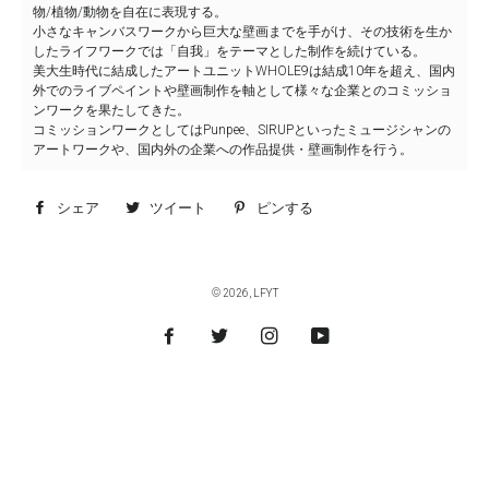
物/植物/動物を自在に表現する。
小さなキャンバスワークから巨大な壁画までを手がけ、その技術を生か
したライフワークでは「自我」をテーマとした制作を続けている。
美大生時代に結成したアートユニットWHOLE9は結成10年を超え、国内
外でのライブペイントや壁画制作を軸として様々な企業とのコミッショ
ンワークを果たしてきた。
コミッションワークとしてはPunpee、SIRUPといったミュージシャンの
アートワークや、国内外の企業への作品提供・壁画制作を行う。
シェア
Facebook
ツイート
Twitter
ピンする
Pinterest
で
に
で
シ
投
ピ
© 2026,
LFYT
ェ
稿
ン
ア
す
す
す
る
る
る