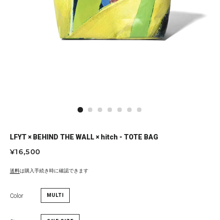
LFYT × BEHIND THE WALL × hitch - TOTE BAG
通
セ
¥16,500
常
ー
価
ル
送料
は購入手続き時に確認できます
格
価
格
Color
MULTI