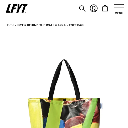
MENU
Home
›
LFYT × BEHIND THE WALL × hitch - TOTE BAG