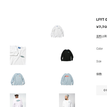
LFYT 
通
¥7,7
常
価
送料
は購
格
Color
Size
個数
O