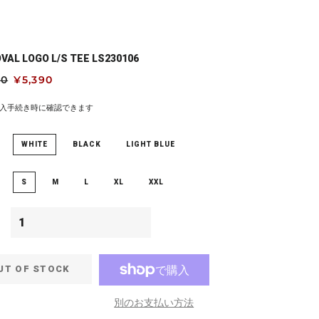
OVAL LOGO L/S TEE LS230106
00
セ
¥5,390
ー
ル
入手続き時に確認できます
価
格
WHITE
BLACK
LIGHT BLUE
S
M
L
XL
XXL
UT OF STOCK
別のお支払い方法