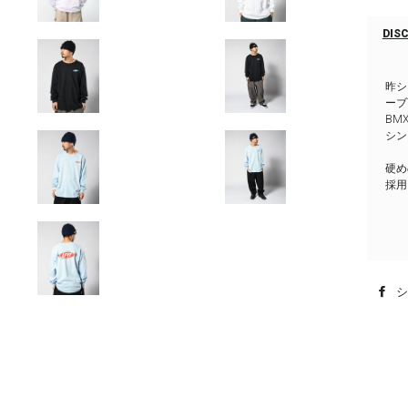
DIS
昨シ
ーブ
BM
シン
硬め
採用