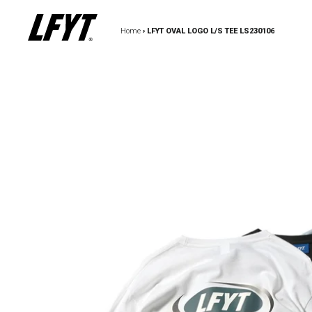
Home
›
LFYT OVAL LOGO L/S TEE LS230106