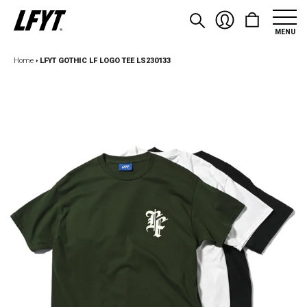
MENU
Home
›
LFYT GOTHIC LF LOGO TEE LS230133