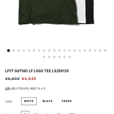
LFYT GOTHIC LF LOGO TEE LS230133
通
¥6,600
セ
¥4,620
常
ー
価
ル
送料
は購入手続き時に確認できます
格
価
格
Color
WHITE
BLACK
GREEN