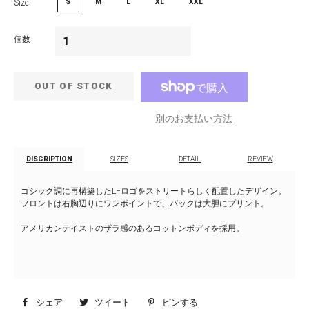
Size
S
M
L
XL
XXL
個数
OUT OF STOCK
別のお支払い方法
DISCRIPTION
SIZES
DETAIL
REVIEW
ゴシック調に再構築したLFロゴをストリートらしく配置したデザイン。
フロントは右胸辺りにワンポイントで、バックは大胆にプリント。
アメリカンテイストのザラ感のあるコットンボディを採用。
シェア
Facebook
ツイート
Twitter
ピンする
Pinterest