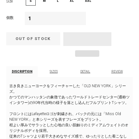
Size
S
M
L
XL
XXL
個数
OUT OF STOCK
DISCRIPTION
SIZES
DETAIL
REVIEW
古き良きニューヨークをフィーチャーした「OLD NEW YORK」シリー
ズ。
かつてのマンハッタンの象徴であったワールドトレードセンター(通称ツ
インタワー)の90年代当時の様子を落とし込んだフルプリントTシャツ。
フロントにはLafayetteロゴが刺繍され、バックの元には「Miss Old
NEW YORK」と本シリーズを表すフレーズをプリント。
程よい厚みでサラッとした心地の良い肌触りのミディアムウェイトのオ
リジナルボディを採用。
従来のTシャツより若干大きめなサイズ感で、ゆったりとした着こなし