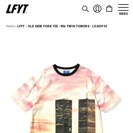
MENU
Home
›
LFYT - OLD NEW YORK TEE -90s TWIN TOWERS- LS240114