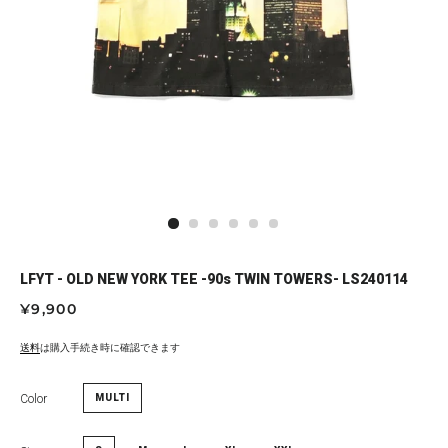
LFYT - OLD NEW YORK TEE -90s TWIN TOWERS- LS240114
通
セ
¥9,900
常
ー
価
ル
送料
は購入手続き時に確認できます
格
価
格
Color
MULTI