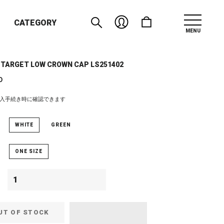
CATEGORY
MENU
- TARGET LOW CROWN CAP LS251402
0
入手続き時に確認できます
WHITE
GREEN
ONE SIZE
UT OF STOCK