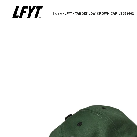
Home
›
LFYT - TARGET LOW CROWN CAP LS251402