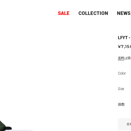
SALE
COLLECTION
NEWS
LFYT 
通
セ
¥7,15
常
ー
価
ル
送料
は購
格
価
格
Color
Size
個数
O