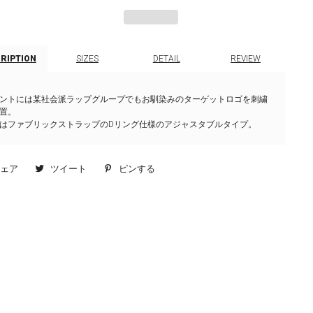
CRIPTION
SIZES
DETAIL
REVIEW
ントには某社会派ラップグループでもお馴染みのターゲットロゴを刺繍
置。
はファブリックストラップのDリング仕様のアジャスタブルタイプ。
シェア
Facebook
ツイート
Twitter
ピンする
Pinterest
で
に
で
シ
投
ピ
ェ
稿
ン
ア
す
す
す
る
る
る