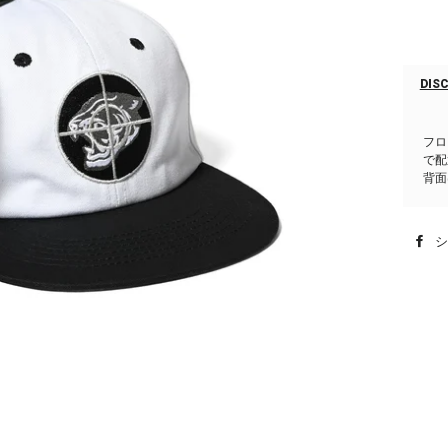
DIS
フロ
で配
背面